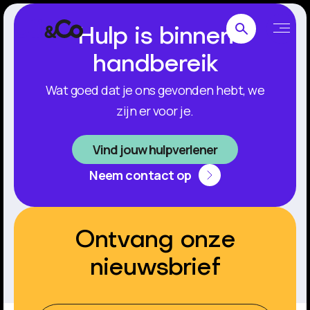
Hulp is binnen
handbereik
Wat goed dat je ons gevonden hebt, we
zijn er voor je.
Vind jouw hulpverlener
Neem contact op
Ontvang onze
nieuwsbrief