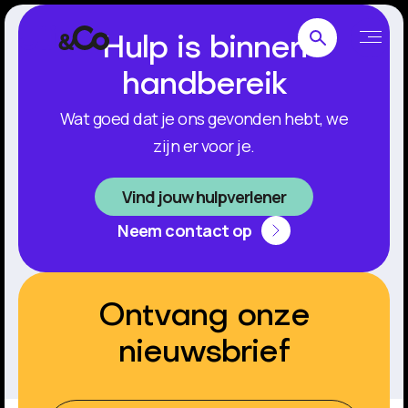
Hulp is binnen
handbereik
Wat goed dat je ons gevonden hebt, we
zijn er voor je.
Vind jouw hulpverlener
Neem contact op
Ontvang onze
nieuwsbrief