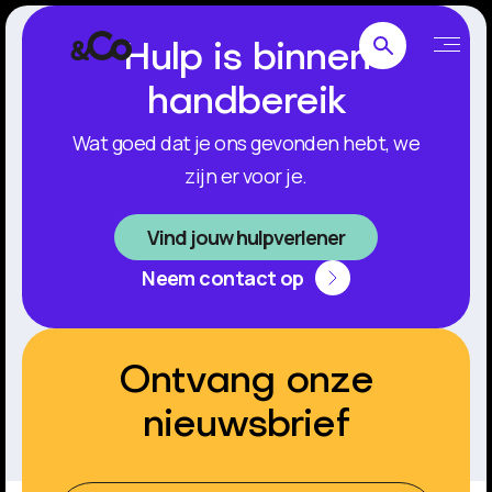
Hulp is binnen
handbereik
Wat goed dat je ons gevonden hebt, we
zijn er voor je.
Vind jouw hulpverlener
Neem contact op
Ontvang onze
nieuwsbrief