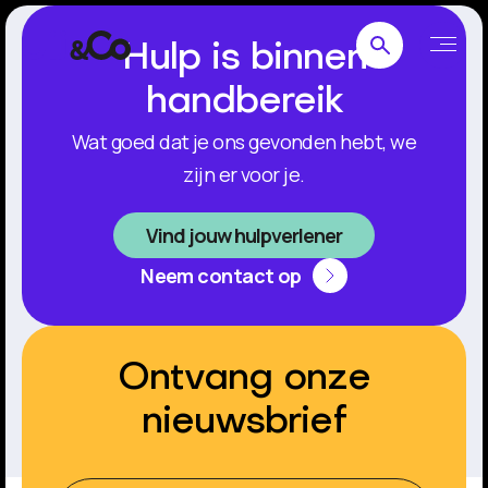
Hulp is binnen
handbereik
Wat goed dat je ons gevonden hebt, we
zijn er voor je.
Vind jouw hulpverlener
Neem contact op
Ontvang onze
nieuwsbrief