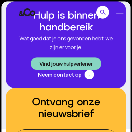
Hulp is binnen
handbereik
Wat goed dat je ons gevonden hebt, we
zijn er voor je.
Vind jouw hulpverlener
Neem contact op
Ontvang onze
nieuwsbrief