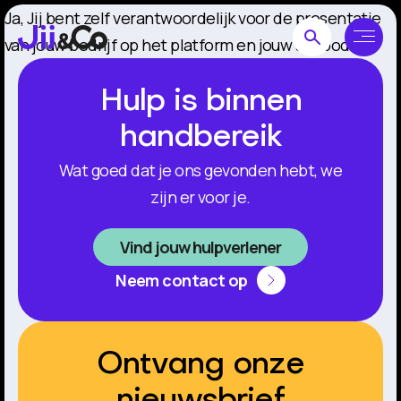
Ja, Jij bent zelf verantwoordelijk voor de presentatie
van jouw bedrijf op het platform en jouw aanbod.
Hulp is binnen
handbereik
Wat goed dat je ons gevonden hebt, we
zijn er voor je.
Vind jouw hulpverlener
Neem contact op
Ontvang onze