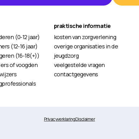
praktische informatie
deren (0-12 jaar)
kosten van zorgverlening
ers (12-16 jaar)
overige organisaties in de
geren (16-18(+))
jeugdzorg
ders of voogden
veelgestelde vragen
wijzers
contactgegevens
gprofessionals
Privacyverklaring
Disclaimer