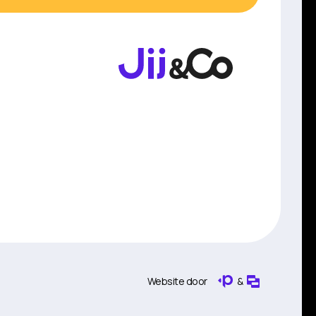
Website door
&