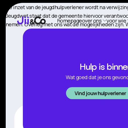
De inzet van de jeugdhulpverlener wordt na verwijzi
Jeugdwet staat dat de gemeente hiervoor verantwoorde
homepage
over ons
voor wie
nemen. Overleg met ons wat de mogelijkheden zijn. We
Hulp is binn
Wat goed dat je ons gevonde
Vind jouw hulpverlener