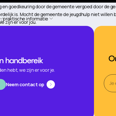
ng en goedkeuring door de gemeente vergoed door de gem
lijk is. Mocht de gemeente de jeugdhulp niet willen be
praktische informatie
 zijn er voor jou.
On
en handbereik
n hebt, we zijn er voor je.
Neem contact op