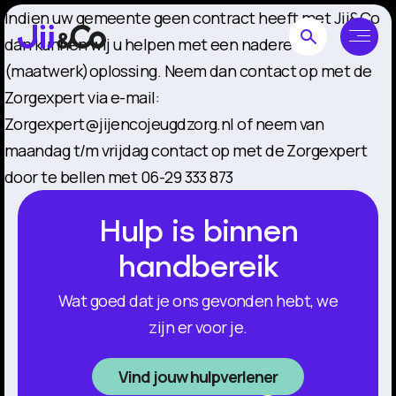
Indien uw gemeente geen contract heeft met Jij&Co
dan kunnen wij u helpen met een nadere
(maatwerk)oplossing. Neem dan contact op met de
Zorgexpert via e-mail:
Zorgexpert@jijencojeugdzorg.nl of neem van
maandag t/m vrijdag contact op met de Zorgexpert
door te bellen met 06-29 333 873
Hulp is binnen
handbereik
Wat goed dat je ons gevonden hebt, we
zijn er voor je.
Vind jouw hulpverlener